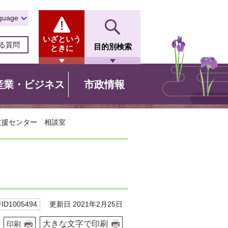
guage
いざという
る質問
目的別検索
ときに
産業・ビジネス
市政情報
支援センター 相談室
更新日 2021年2月25日
D1005494
大きな文字で印刷
印刷