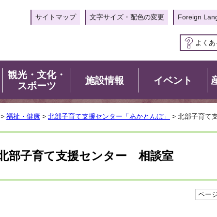
サイトマップ
文字サイズ・配色の変更
Foreign Lan
よくあ
観光・文化・
施設情報
イベント
スポーツ
>
福祉・健康
>
北部子育て支援センター「あかとんぼ」
> 北部子育て
北部子育て支援センター 相談室
ページI