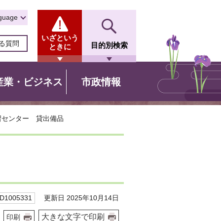
guage
いざという
る質問
目的別検索
ときに
産業・ビジネス
市政情報
習センター 貸出備品
更新日 2025年10月14日
1005331
大きな文字で印刷
印刷