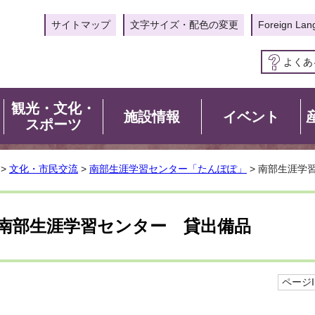
サイトマップ
文字サイズ・配色の変更
Foreign Lan
よくあ
観光・文化・
施設情報
イベント
スポーツ
>
文化・市民交流
>
南部生涯学習センター「たんぽぽ」
> 南部生涯学
南部生涯学習センター 貸出備品
ページID