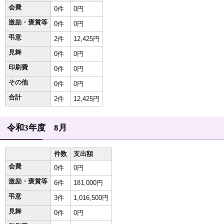
会費
0件
0円
激励・褒賞等
0件
0円
弔意
2件
12,425円
見舞
0件
0円
印刷費
0件
0円
その他
0件
0円
合計
2件
12,425円
令和3年度 8月
件数
支出額
会費
0件
0円
激励・褒賞等
6件
181,000円
弔意
3件
1,016,500円
見舞
0件
0円