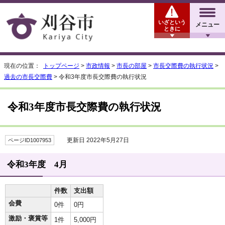
いざという
メニュー
ときに
現在の位置：
トップページ
>
市政情報
>
市長の部屋
>
市長交際費の執行状況
>
過去の市長交際費
> 令和3年度市長交際費の執行状況
令和3年度市長交際費の執行状況
更新日 2022年5月27日
ページID1007953
令和3年度 4月
件数
支出額
会費
0件
0円
激励・褒賞等
1件
5,000円