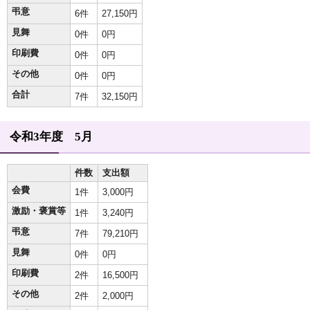
弔意
6件
27,150円
見舞
0件
0円
印刷費
0件
0円
その他
0件
0円
合計
7件
32,150円
令和3年度 5月
件数
支出額
会費
1件
3,000円
激励・褒賞等
1件
3,240円
弔意
7件
79,210円
見舞
0件
0円
印刷費
2件
16,500円
その他
2件
2,000円