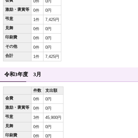
会費
0件
0円
激励・褒賞等
0件
0円
弔意
1件
7,425円
見舞
0件
0円
印刷費
0件
0円
その他
0件
0円
合計
1件
7,425円
令和3年度 3月
件数
支出額
会費
0件
0円
激励・褒賞等
0件
0円
弔意
3件
45,900円
見舞
0件
0円
印刷費
0件
0円