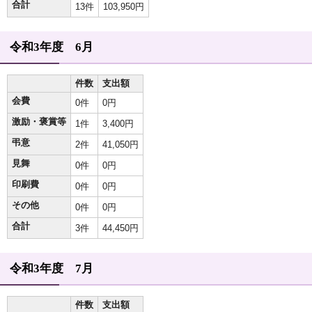
合計
13件
103,950円
令和3年度 6月
件数
支出額
会費
0件
0円
激励・褒賞等
1件
3,400円
弔意
2件
41,050円
見舞
0件
0円
印刷費
0件
0円
その他
0件
0円
合計
3件
44,450円
令和3年度 7月
件数
支出額