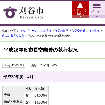
いざという
メニュー
ときに
現在の位置：
トップページ
>
市政情報
>
市長の部屋
>
市長交際費の執行状況
>
過去の市長交際費
> 平成28年度市長交際費の執行状況
平成28年度市長交際費の執行状況
更新日 2021年3月22日
ページID1004399
平成28年度 4月
件数
支出額
会費
8件
58,000円
激励・褒章等
2件
14,580円