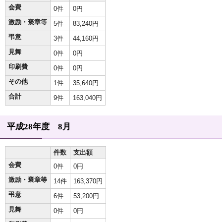
会費
0件
0円
激励・褒章等
5件
83,240円
弔意
3件
44,160円
見舞
0件
0円
印刷費
0件
0円
その他
1件
35,640円
合計
9件
163,040円
平成28年度 8月
件数
支出額
会費
0件
0円
激励・褒章等
14件
163,370円
弔意
6件
53,200円
見舞
0件
0円