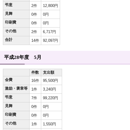
弔意
2件
12,800円
見舞
0件
0円
印刷費
0件
0円
その他
2件
6,717円
合計
14件
92,097円
平成28年度 5月
件数
支出額
会費
16件
95,500円
激励・褒章等
1件
3,240円
弔意
7件
99,220円
見舞
0件
0円
印刷費
0件
0円
その他
1件
1,550円