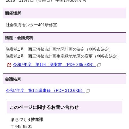
2025年11月7日（金曜日） 午後1時30分から
開催場所
社会教育センター401研修室
議題・会議資料
議案第1号 西三河都市計画地区計画の決定（刈谷市決定）
議案第2号 西三河都市計画生産緑地地区の変更（刈谷市決定）
令和7年度 第1回 議案書 （PDF 365.5KB）
会議結果
令和7年度 第1回議事録 （PDF 310.6KB）
このページに関する
お問い合わせ
まちづくり推進課
〒448-8501