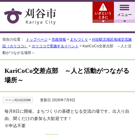
いざという
メニュー
ときに
現在の位置：
トップページ
>
市政情報
>
まちづくり
>
刈谷駅北地区地域交流施
設（カリココ）
>
カリココで実施するイベント
> KariCoCo交差点部 ～人と活
動がつながる場所～
KariCoCo交差点部 ～人と活動がつながる
場所～
更新日 2026年7月9日
ページID1022098
毎月8日に開催。まちづくりの基礎となる交流の場です。出入り自
由、聞くだけの参加も大歓迎です！
※申込不要