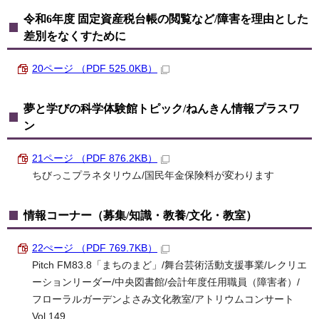
令和6年度 固定資産税台帳の閲覧など/障害を理由とした
差別をなくすために
20ページ （PDF 525.0KB）
夢と学びの科学体験館トピック/ねんきん情報プラスワ
ン
21ページ （PDF 876.2KB）
ちびっこプラネタリウム/国民年金保険料が変わります
情報コーナー（募集/知識・教養/文化・教室）
22ぺージ （PDF 769.7KB）
Pitch FM83.8「まちのまど」/舞台芸術活動支援事業/レクリエ
ーションリーダー/中央図書館/会計年度任用職員（障害者）/
フローラルガーデンよさみ文化教室/アトリウムコンサート
Vol.149