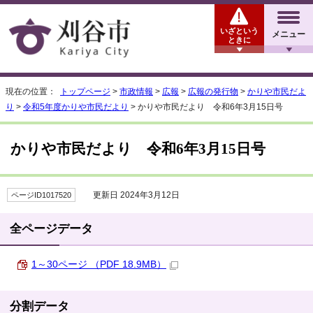
いざという
メニュー
ときに
現在の位置：
トップページ
>
市政情報
>
広報
>
広報の発行物
>
かりや市民だよ
り
>
令和5年度かりや市民だより
> かりや市民だより 令和6年3月15日号
かりや市民だより 令和6年3月15日号
更新日 2024年3月12日
ページID1017520
全ページデータ
1～30ページ （PDF 18.9MB）
分割データ