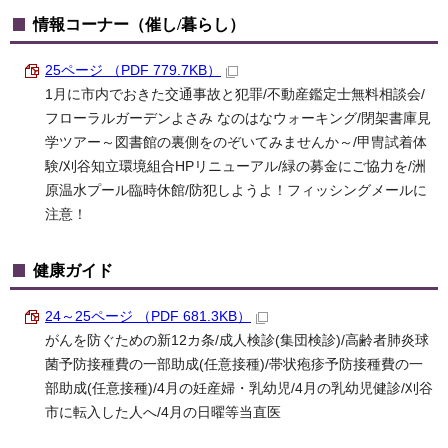
情報コーナー（催し/暮らし）
25ページ （PDF 779.7KB）
1月に市内でおきた交通事故と犯罪/不動産鑑定士無料相談会/
フローラルガーデンよさみ なのはなウォーキング/閉架書庫見
学ツアー～図書館の裏側をのぞいてみませんか～/甲冑試着体
験/刈谷知立環境組合HPリニューアル/緑の募金にご協力を/洲
原温水プール臨時休館/防犯しようよ！フィッシングメールに
注意！
健康ガイド
24～25ページ （PDF 681.3KB）
がんを防ぐための新12カ条/成人検診(集団検診)/高齢者肺炎球
菌予防接種費の一部助成(任意接種)/帯状疱疹予防接種費の一
部助成(任意接種)/4月の妊産婦・乳幼児/4月の乳幼児健診/刈谷
市に転入した人へ/4月の日曜等当直医