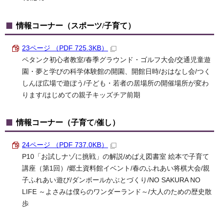
情報コーナー（スポーツ/子育て）
23ページ （PDF 725.3KB）
ペタンク初心者教室/春季グラウンド・ゴルフ大会/交通児童遊
園・夢と学びの科学体験館の開園、開館日時/おはなし会/つく
しんぼ広場で遊ぼう/子ども・若者の居場所の開催場所が変わ
ります/はじめての親子キッズチア前期
情報コーナー（子育て/催し）
24ページ （PDF 737.0KB）
P10「お試しナゾに挑戦」の解説/めばえ図書室 絵本で子育て
講座（第1回）/郷土資料館イベント/春のふれあい将棋大会/親
子ふれあい遊び/ダンボールかぶとづくり/NO SAKURA NO
LIFE ～よさみは僕らのワンダーランド～/大人のための歴史散
歩