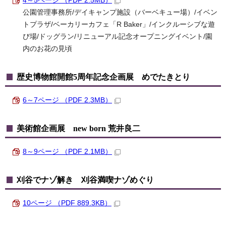
4～5ページ （PDF 2.5MB）
公園管理事務所/デイキャンプ施設（バーベキュー場）/イベン
トプラザ/ベーカリーカフェ「R Baker」/インクルーシブな遊
び場/ドッグラン/リニューアル記念オープニングイベント/園
内のお花の見頃
歴史博物館開館5周年記念企画展 めでたきとり
6～7ページ （PDF 2.3MB）
美術館企画展 new born 荒井良二
8～9ページ （PDF 2.1MB）
刈谷でナゾ解き 刈谷満喫ナゾめぐり
10ページ （PDF 889.3KB）