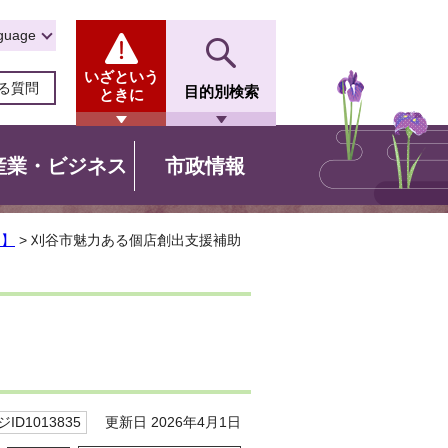
guage
いざという
る質問
目的別検索
ときに
産業・ビジネス
市政情報
と】
> 刈谷市魅力ある個店創出支援補助
更新日 2026年4月1日
ID1013835