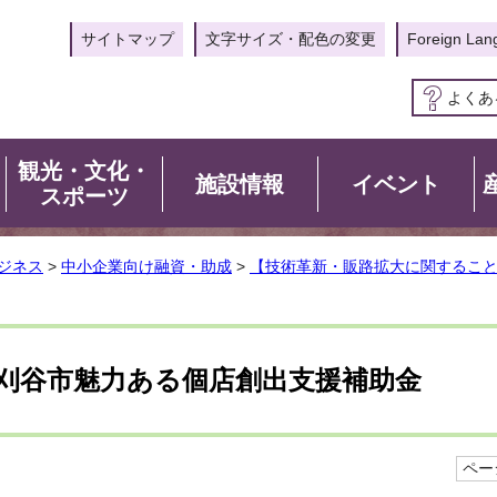
サイトマップ
文字サイズ・配色の変更
Foreign Lan
よくあ
観光・文化・
施設情報
イベント
スポーツ
ジネス
>
中小企業向け融資・助成
>
【技術革新・販路拡大に関するこ
刈谷市魅力ある個店創出支援補助金
ページ