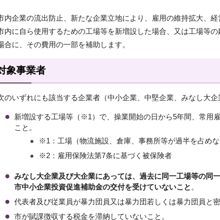
市内企業の流出防止、新たな企業立地により、雇用の維持拡大、経
市内に自ら使用するための工場等を新増設した場合、又は工場等の
場合に、その費用の一部を補助します。
対象事業者
次のいずれにも該当する企業者（中小企業、中堅企業、みなし大企
新増設する工場等（※1）で、操業開始の日から5年間、常用雇
こと。
※1：工場（物流施設、倉庫、事務所等が過半を占め
※2：雇用保険法第7条に基づく被保険者
みなし大企業及び大企業にあっては、過去に同一工場等の同
市中小企業投資促進補助金の交付を受けていないこと
。
代表者及び従業員が暴力団員又は暴力団若しくは暴力団員と
市が賦課徴収する税金を滞納していないこと。