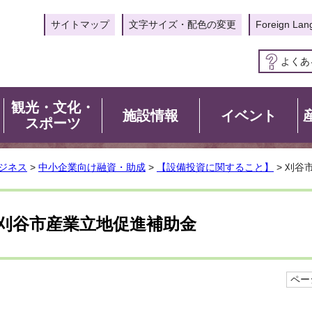
サイトマップ
文字サイズ・配色の変更
Foreign Lan
よくあ
観光・文化・
施設情報
イベント
スポーツ
ジネス
>
中小企業向け融資・助成
>
【設備投資に関すること】
> 刈谷
刈谷市産業立地促進補助金
ページ