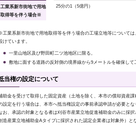
25分の1（5億円）
工業系新市街地で用地
取得等を伴う場合※
※工業系新市街地で用地取得等を伴う場合の工場立地等については
設けています。
一里山地区及び野田町二ツ池地区に限る。
敷地に面する道路の反対側の境界線から9メートルを確保して
抵当権の設定について
補助金を受けて取得した固定資産（土地を除く、本市の償却資産課
の設定を行う場合は、本市へ抵当権設定の事前承認申請が必要とな
なお、承認の対象となる者は刈谷市産業立地促進補助金のみに採択
創造産業立地補助金Aタイプに採択された認定企業者は対象外）と