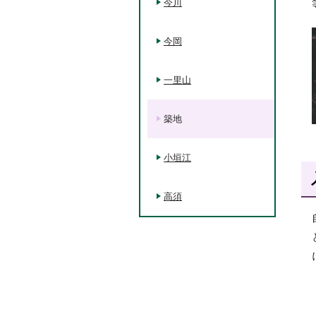
今川
今岡
一里山
築地
小垣江
高須