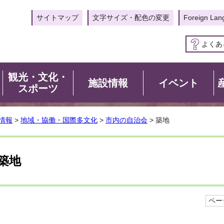
サイトマップ
文字サイズ・配色の変更
Foreign Lan
よくあ
観光・文化・
施設情報
イベント
スポーツ
情報
>
地域・協働・国際多文化
>
市内の自治会
> 築地
築地
ページ