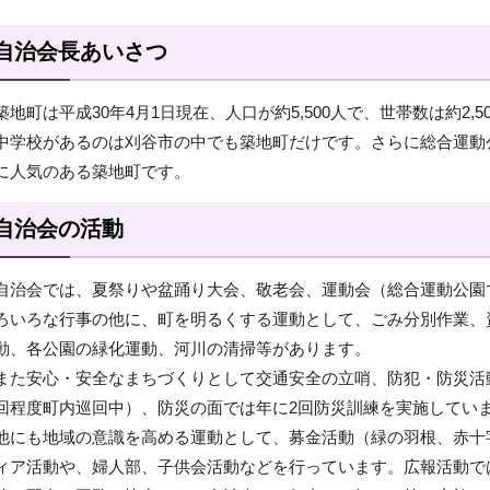
自治会長あいさつ
築地町は平成30年4月1日現在、人口が約5,500人で、世帯数は約2
中学校があるのは刈谷市の中でも築地町だけです。さらに総合運動
に人気のある築地町です。
自治会の活動
自治会では、夏祭りや盆踊り大会、敬老会、運動会（総合運動公園
ろいろな行事の他に、町を明るくする運動として、ごみ分別作業、
動、各公園の緑化運動、河川の清掃等があります。
また安心・安全なまちづくりとして交通安全の立哨、防犯・防災活
回程度町内巡回中）、防災の面では年に2回防災訓練を実施してい
他にも地域の意識を高める運動として、募金活動（緑の羽根、赤十
ィア活動や、婦人部、子供会活動などを行っています。広報活動で