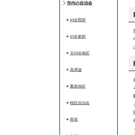
市内の自治会
刈谷西部
刈谷東部
元刈谷地区
高津波
重原地区
桜区自治会
西境