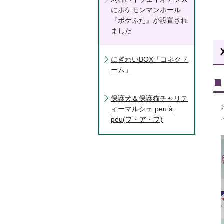
にポケモンマンホール
『ポケふた』が設置され
ました
にぎわいBOX「コネクド
ーム」
保護犬＆保護猫チャリテ
ィーマルシェ peu à
peu(プ・ア・プ)