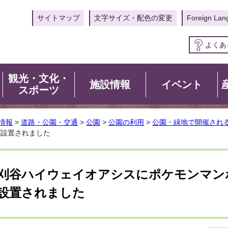
サイトマップ
文字サイズ・配色の変更
Foreign Lan
よくあ
観光・文化・
施設情報
イベント
スポーツ
情報
>
道路・公園・交通
>
公園
>
公園の利用
>
公園・緑地で開催され
が設置されました
刈谷ハイウェイオアシスにポケモンマン
設置されました