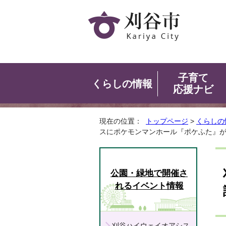
子育て
くらしの情報
応援ナビ
現在の位置：
トップページ
>
くらしの
スにポケモンマンホール『ポケふた』
公園・緑地で開催さ
れるイベント情報
刈谷ハイウェイオアシス