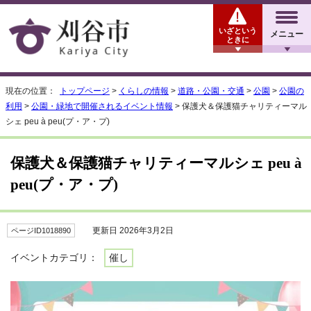
いざという
メニュー
ときに
現在の位置：
トップページ
>
くらしの情報
>
道路・公園・交通
>
公園
>
公園の
利用
>
公園・緑地で開催されるイベント情報
> 保護犬＆保護猫チャリティーマル
シェ peu à peu(プ・ア・プ)
保護犬＆保護猫チャリティーマルシェ peu à
peu(プ・ア・プ)
更新日 2026年3月2日
ページID1018890
イベントカテゴリ：
催し