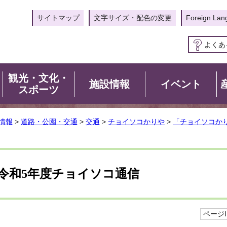
サイトマップ
文字サイズ・配色の変更
Foreign Lan
よくあ
観光・文化・
施設情報
イベント
スポーツ
情報
>
道路・公園・交通
>
交通
>
チョイソコかりや
>
「チョイソコか
令和5年度チョイソコ通信
ページID