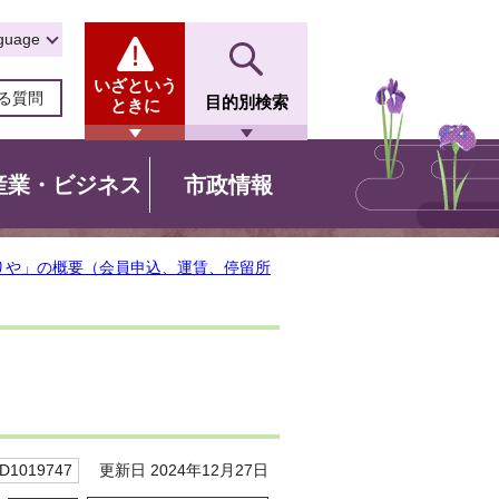
guage
いざという
る質問
目的別検索
ときに
産業・ビジネス
市政情報
りや」の概要（会員申込、運賃、停留所
更新日 2024年12月27日
1019747