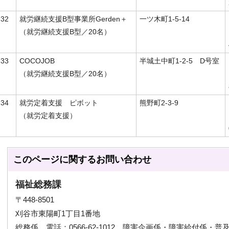
32
就労継続支援B型事業所Gerden＋
一ツ木町1-5-14
（就労継続支援B型／20名）
33
COCOJOB
半城土中町1-2-5 D号室
（就労継続支援B型／20名）
34
就労定着支援 ピボット
熊野町2-3-9
（就労定着支援）
このページに関する
お問い合わせ
福祉総務課
〒448-8501
刈谷市東陽町1丁目1番地
総務係 電話：0566-62-1012 障害企画係・障害給付係・普及支援