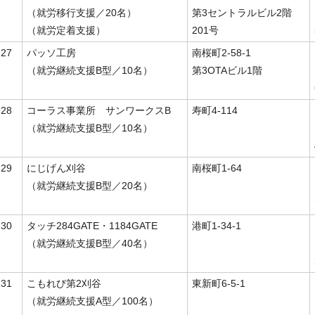
（就労移行支援／20名）
第3セントラルビル2階
（就労定着支援）
201号
27
パッソ工房
南桜町2-58-1
（就労継続支援B型／10名）
第3OTAビル1階
28
コーラス事業所 サンワークスB
寿町4-114
（就労継続支援B型／10名）
29
にじげん刈谷
南桜町1‐64
（就労継続支援B型／20名）
30
タッチ284GATE・1184GATE
港町1-34-1
（就労継続支援B型／40名）
31
こもれび第2刈谷
東新町6-5-1
（就労継続支援A型／100名）