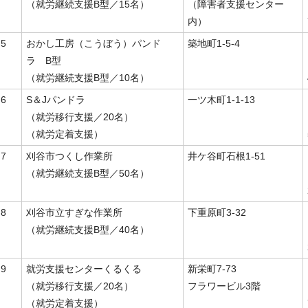
（就労継続支援B型／15名）
（障害者支援センター
内）
5
おかし工房（こうぼう）パンド
築地町1-5-4
ラ B型
（就労継続支援B型／10名）
6
S＆Jパンドラ
一ツ木町1-1-13
（就労移行支援／20名）
（就労定着支援）
7
刈谷市つくし作業所
井ケ谷町石根1-51
（就労継続支援B型／50名）
8
刈谷市立すぎな作業所
下重原町3-32
（就労継続支援B型／40名）
9
就労支援センターくるくる
新栄町7-73
（就労移行支援／20名）
フラワービル3階
（就労定着支援）