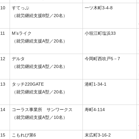
10
すてっぷ
一ツ木町3-4-8
（就労継続支援B型／20名）
11
M’sライク
小垣江町塩浜33
（就労継続支援A型／20名）
12
デルタ
今岡町西吹戸5－7
（就労継続支援A型／20名）
13
タッチ220GATE
港町1-34-1
（就労継続支援A型／20名）
14
コーラス事業所 サンワークス
寿町4-114
（就労継続支援A型／10名）
15
こもれび第6
末広町3-16-2