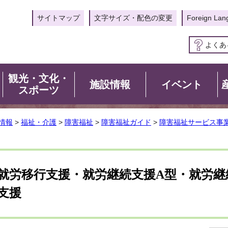
サイトマップ
文字サイズ・配色の変更
Foreign Lan
よくあ
観光・文化・
施設情報
イベント
スポーツ
情報
>
福祉・介護
>
障害福祉
>
障害福祉ガイド
>
障害福祉サービス事
就労移行支援・就労継続支援A型・就労継
支援