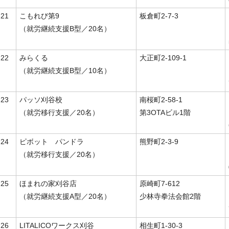
21
こもれび第9
板倉町2-7-3
（就労継続支援B型／20名）
22
みらくる
大正町2-109-1
（就労継続支援B型／10名）
23
パッソ刈谷校
南桜町2-58-1
（就労移行支援／20名）
第3OTAビル1階
24
ピボット パンドラ
熊野町2-3-9
（就労移行支援／20名）
25
ほまれの家刈谷店
原崎町7-612
（就労継続支援A型／20名）
少林寺拳法会館2階
26
LITALICOワークス刈谷
相生町1-30-3