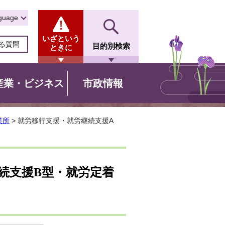
guage
いざという
る質問
目的別検索
ときに
産業・ビジネス
市政情報
業所
> 就労移行支援・就労継続支援A
続支援B型・就労定着