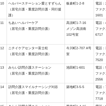
10
ヘルパーステーション愛とすずらん
板倉町1-2-8
電話：2
（居宅介護・重度訪問介護・同行援
ファク
護）
1601
11
ちあいヘルパーケア
高須町1-7-16
電話：4
（居宅介護・重度訪問介護）
メゾン高須南
ファク
102号室
6717
12
ニチイケアセンター富士松
今川町2-707 A号
電話：3
（居宅介護・重度訪問介護）
室
ファク
7520
13
みらい訪問介護ステーション
池田町1-601
電話：9
（居宅介護・重度訪問介護）
ファク
2556
14
訪問介護スマイルナーシング刈谷
築地町3-5-5
電話：7
（居宅介護・重度訪問介護）
ファク
7718