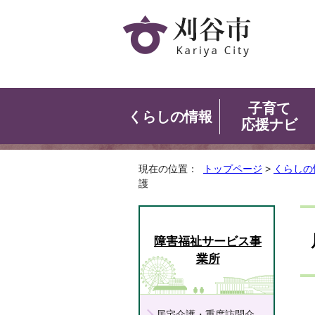
子育て
くらしの情報
応援ナビ
現在の位置：
トップページ
>
くらしの
護
障害福祉サービス事
業所
居宅介護・重度訪問介