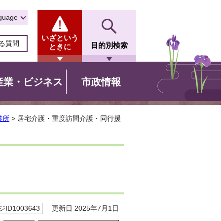
guage
いざという
る質問
目的別検索
ときに
産業・ビジネス
市政情報
業所
> 居宅介護・重度訪問介護・同行援
更新日 2025年7月1日
ID1003643