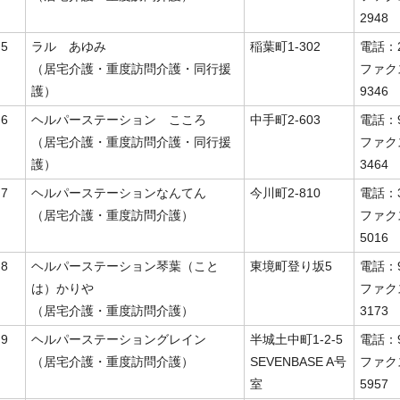
2948
5
ラル あゆみ
稲葉町1-302
電話：2
（居宅介護・重度訪問介護・同行援
ファク
護）
9346
6
ヘルパーステーション こころ
中手町2-603
電話：9
（居宅介護・重度訪問介護・同行援
ファク
護）
3464
7
ヘルパーステーションなんてん
今川町2-810
電話：3
（居宅介護・重度訪問介護）
ファク
5016
8
ヘルパーステーション琴葉（こと
東境町登り坂5
電話：9
は）かりや
ファク
（居宅介護・重度訪問介護）
3173
9
ヘルパーステーショングレイン
半城土中町1-2-5
電話：9
（居宅介護・重度訪問介護）
SEVENBASE A号
ファク
室
5957