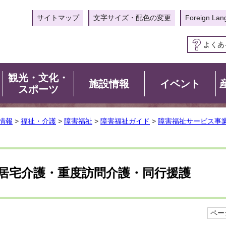
サイトマップ
文字サイズ・配色の変更
Foreign Lan
よくあ
観光・文化・
施設情報
イベント
スポーツ
情報
>
福祉・介護
>
障害福祉
>
障害福祉ガイド
>
障害福祉サービス事
居宅介護・重度訪問介護・同行援護
ページ