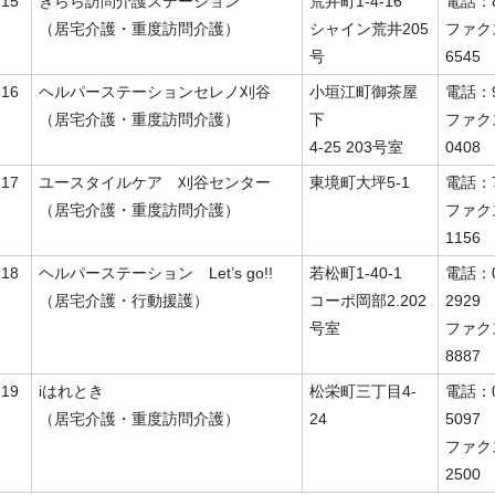
15
きらら訪問介護ステーション
荒井町1-4-16
電話：8
（居宅介護・重度訪問介護）
シャイン荒井205
ファク
号
6545
16
ヘルパーステーションセレノ刈谷
小垣江町御茶屋
電話：9
（居宅介護・重度訪問介護）
下
ファク
4-25 203号室
0408
17
ユースタイルケア 刈谷センター
東境町大坪5-1
電話：7
（居宅介護・重度訪問介護）
ファク
1156
18
ヘルパーステーション Let’s go!!
若松町1-40-1
電話：07
（居宅介護・行動援護）
コーポ岡部2.202
2929
号室
ファク
8887
19
iはれとき
松栄町三丁目4‐
電話：09
（居宅介護・重度訪問介護）
24
5097
ファク
2500