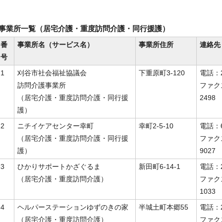
事業所一覧（居宅介護・重度訪問介護・同行援護）
番
事業所名（サービス名）
事業所住所
連絡先
号
1
刈谷市社会福祉協議会
下重原町3-120
電話：2
訪問介護事業所
ファク
（居宅介護・重度訪問介護・同行援
2498
護）
2
ニチイケアセンター幸町
幸町2-5-10
電話：6
（居宅介護・重度訪問介護・同行援
ファク
護）
9027
3
ひかりサポートかざぐるま
新田町6-14-1
電話：2
（居宅介護・重度訪問介護）
ファク
1033
4
ヘルパーステーションゆずのきの家
半城土町本郷55
電話：2
（居宅介護・重度訪問介護）
ファク