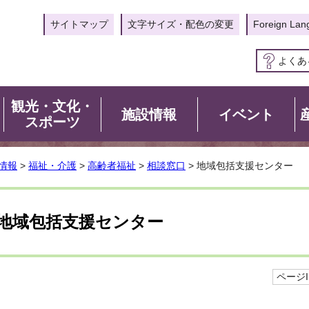
サイトマップ
文字サイズ・配色の変更
Foreign Lan
よくあ
観光・文化・
施設情報
イベント
スポーツ
情報
>
福祉・介護
>
高齢者福祉
>
相談窓口
> 地域包括支援センター
地域包括支援センター
ページID