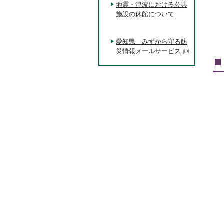
地震・津波における公共
施設の休館について
愛知県 みずから守る防
災情報メールサービス