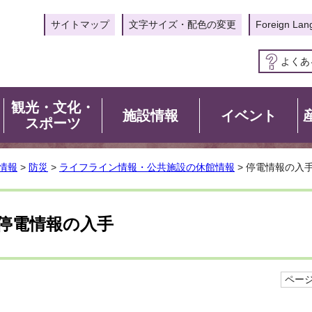
サイトマップ
文字サイズ・配色の変更
Foreign Lan
よくあ
観光・文化・
施設情報
イベント
スポーツ
情報
>
防災
>
ライフライン情報・公共施設の休館情報
> 停電情報の入
停電情報の入手
ページI