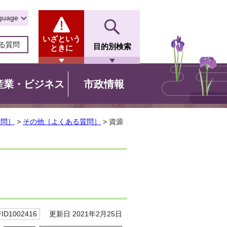
guage
いざという
る質問
目的別検索
ときに
産業・ビジネス
市政情報
質問］
>
その他［よくある質問］
> 資源
更新日 2021年2月25日
D1002416