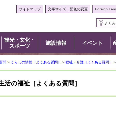
サイトマップ
文字サイズ・配色の変更
Foreign Lan
よくあ
観光・文化・
施設情報
イベント
スポーツ
質問
>
くらしの情報［よくある質問］
>
福祉・介護［よくある質問］
生活の福祉［よくある質問］