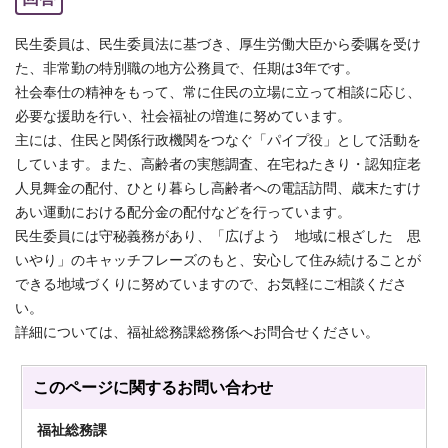
民生委員は、民生委員法に基づき、厚生労働大臣から委嘱を受け
た、非常勤の特別職の地方公務員で、任期は3年です。
社会奉仕の精神をもって、常に住民の立場に立って相談に応じ、
必要な援助を行い、社会福祉の増進に努めています。
主には、住民と関係行政機関をつなぐ「パイプ役」として活動を
しています。また、高齢者の実態調査、在宅ねたきり・認知症老
人見舞金の配付、ひとり暮らし高齢者への電話訪問、歳末たすけ
あい運動における配分金の配付などを行っています。
民生委員には守秘義務があり、「広げよう 地域に根ざした 思
いやり」のキャッチフレーズのもと、安心して住み続けることが
できる地域づくりに努めていますので、お気軽にご相談くださ
い。
詳細については、福祉総務課総務係へお問合せください。
このページに関する
お問い合わせ
福祉総務課