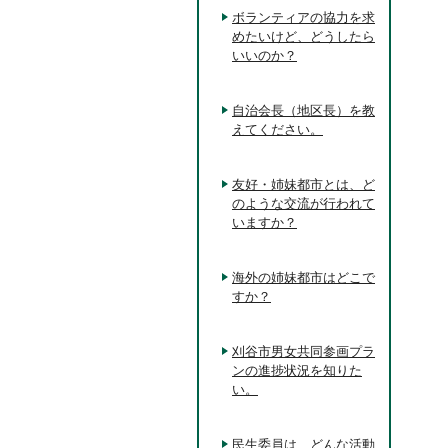
ボランティアの協力を求
めたいけど、どうしたら
いいのか？
自治会長（地区長）を教
えてください。
友好・姉妹都市とは、ど
のような交流が行われて
いますか？
海外の姉妹都市はどこで
すか？
刈谷市男女共同参画プラ
ンの進捗状況を知りた
い。
民生委員は、どんな活動