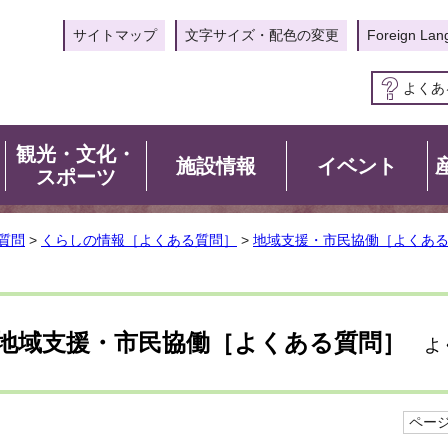
サイトマップ
文字サイズ・配色の変更
Foreign Lan
よくあ
観光・文化・
施設情報
イベント
スポーツ
質問
>
くらしの情報［よくある質問］
>
地域支援・市民協働［よくあ
地域支援・市民協働［よくある質問］
よく
ページI