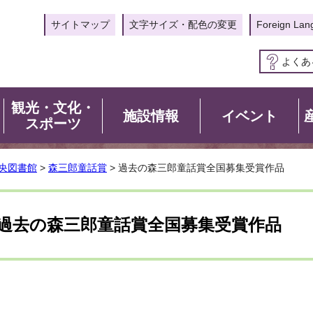
サイトマップ
文字サイズ・配色の変更
Foreign Lan
よくあ
観光・文化・
施設情報
イベント
スポーツ
央図書館
>
森三郎童話賞
> 過去の森三郎童話賞全国募集受賞作品
過去の森三郎童話賞全国募集受賞作品