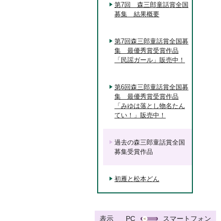
第7回 森三郎童話賞全国
募集 結果概要
第7回森三郎童話賞全国募
集 最優秀賞受賞作品
「民謡ガール」販売中！
第6回森三郎童話賞全国募
集 最優秀賞受賞作品
「みゆは落とし物名たん
てい！」販売中！
過去の森三郎童話賞全国
募集受賞作品
初雁と松本どん
表示
PC
スマートフォン