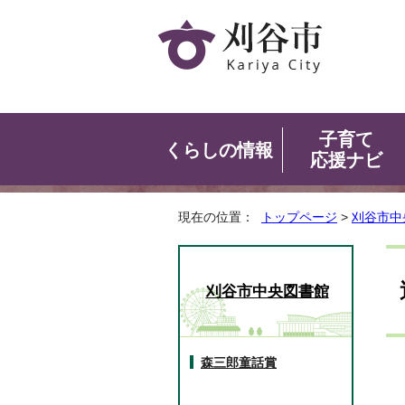
子育て
くらしの情報
応援ナビ
現在の位置：
トップページ
>
刈谷市中
刈谷市中央図書館
森三郎童話賞