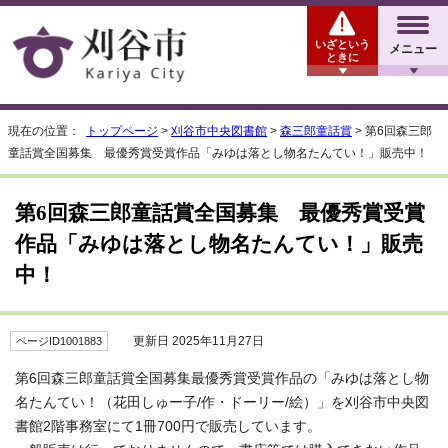
いざという
メニュー
ときに
現在の位置：
トップページ
>
刈谷市中央図書館
>
森三郎童話賞
> 第6回森三郎
童話賞全国募集 最優秀賞受賞作品「みゆは落とし物名たんてい！」販売中！
第6回森三郎童話賞全国募集 最優秀賞受賞
作品「みゆは落とし物名たんてい！」販売
中！
更新日 2025年11月27日
ページID1001883
第6回森三郎童話賞全国募集最優秀賞受賞作品の「みゆは落とし物
名たんてい！（花田しゅー子/作・ドーリー/絵）」を刈谷市中央図
書館2階事務室にて1冊700円で販売しています。