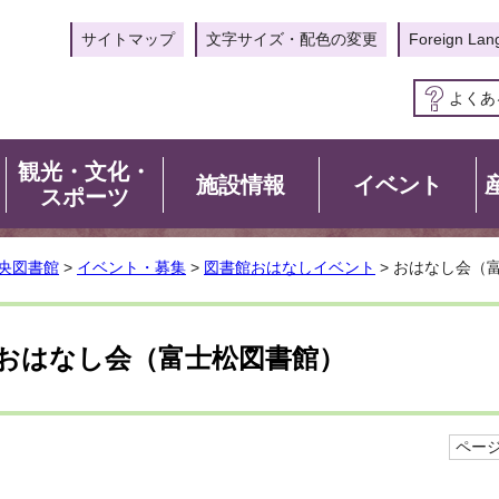
サイトマップ
文字サイズ・配色の変更
Foreign Lan
よくあ
観光・文化・
施設情報
イベント
スポーツ
央図書館
>
イベント・募集
>
図書館おはなしイベント
> おはなし会（
おはなし会（富士松図書館）
ページI