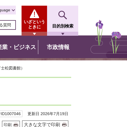
guage
いざという
る質問
目的別検索
ときに
産業・ビジネス
市政情報
富士松図書館）
更新日 2026年7月19日
D1007046
大きな文字で印刷
印刷