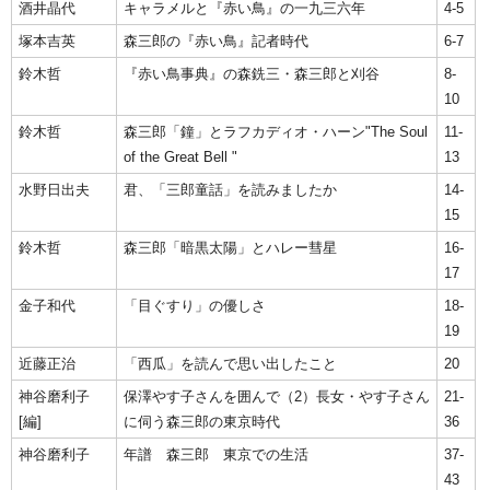
酒井晶代
キャラメルと『赤い鳥』の一九三六年
4-5
塚本吉英
森三郎の『赤い鳥』記者時代
6-7
鈴木哲
『赤い鳥事典』の森銑三・森三郎と刈谷
8-
10
鈴木哲
森三郎「鐘」とラフカディオ・ハーン"The Soul
11-
of the Great Bell "
13
水野日出夫
君、「三郎童話」を読みましたか
14-
15
鈴木哲
森三郎「暗黒太陽」とハレー彗星
16-
17
金子和代
「目ぐすり」の優しさ
18-
19
近藤正治
「西瓜」を読んで思い出したこと
20
神谷磨利子
保澤やす子さんを囲んで（2）長女・やす子さん
21-
[編]
に伺う森三郎の東京時代
36
神谷磨利子
年譜 森三郎 東京での生活
37-
43