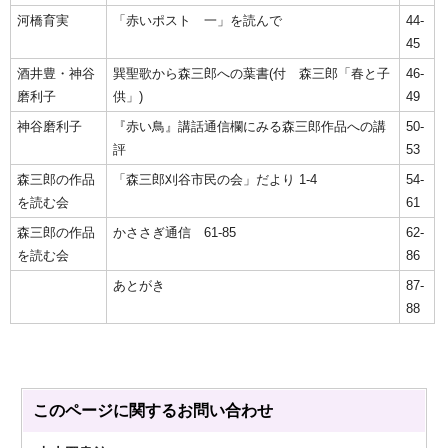
河橋育実
「赤いポスト 一」を読んで
44-
45
酒井豊・神谷
巽聖歌から森三郎への葉書(付 森三郎「春と子
46-
磨利子
供」)
49
神谷磨利子
『赤い鳥』講話通信欄にみる森三郎作品への講
50-
評
53
森三郎の作品
「森三郎刈谷市民の会」だより 1-4
54-
を読む会
61
森三郎の作品
かささぎ通信 61-85
62-
を読む会
86
あとがき
87-
88
このページに関する
お問い合わせ