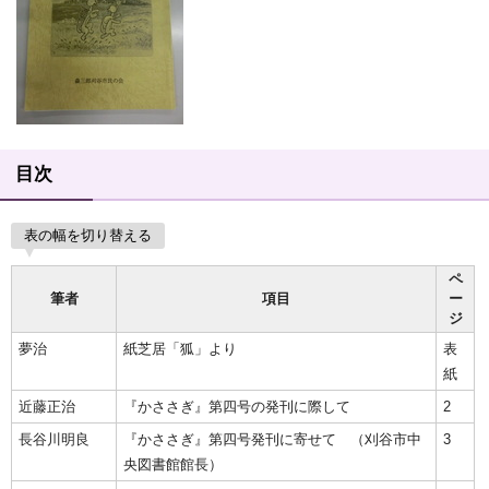
目次
表の幅を切り替える
ペ
筆者
項目
ー
ジ
夢治
紙芝居「狐」より
表
紙
近藤正治
『かささぎ』第四号の発刊に際して
2
長谷川明良
『かささぎ』第四号発刊に寄せて （刈谷市中
3
央図書館館長）