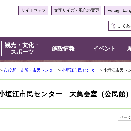
サイトマップ
文字サイズ・配色の変更
Foreign Lan
よくあ
観光・文化・
施設情報
イベント
スポーツ
>
市役所・支所・市民センター
>
小垣江市民センター
> 小垣江市民セ
小垣江市民センター 大集会室（公民館
ページI