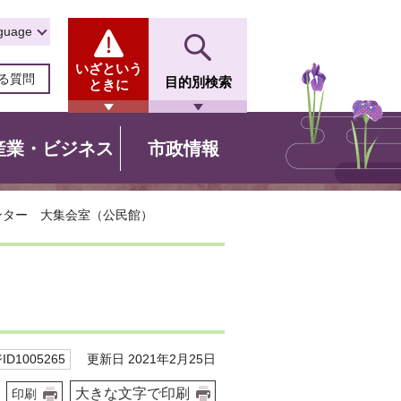
guage
いざという
る質問
目的別検索
ときに
産業・ビジネス
市政情報
ンター 大集会室（公民館）
）
更新日 2021年2月25日
D1005265
大きな文字で印刷
印刷