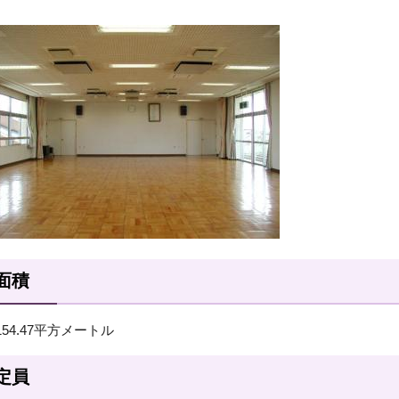
面積
154.47平方メートル
定員