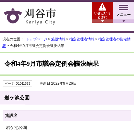
いざという
メニュー
ときに
現在の位置：
トップページ
>
施設情報
>
指定管理者情報
>
指定管理者の指定情
報
> 令和4年9月市議会定例会議決結果
令和4年9月市議会定例会議決結果
更新日 2022年9月26日
ページID1011323
岩ケ池公園
施設名
岩ケ池公園