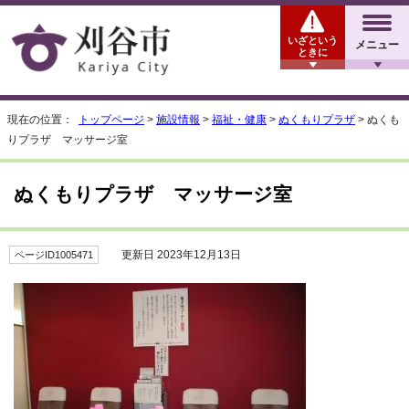
いざという
メニュー
ときに
現在の位置：
トップページ
>
施設情報
>
福祉・健康
>
ぬくもりプラザ
> ぬくも
りプラザ マッサージ室
ぬくもりプラザ マッサージ室
更新日 2023年12月13日
ページID1005471