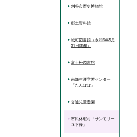
刈谷市歴史博物館
郷土資料館
城町図書館（令和6年5月
31日閉館）
富士松図書館
南部生涯学習センター
「たんぽぽ」
交通児童遊園
市民休暇村「サンモリー
ユ下條」