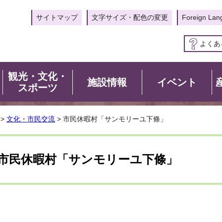
サイトマップ
文字サイズ・配色の変更
Foreign Lan
よくあ
観光・文化・
施設情報
イベント
スポーツ
>
文化・市民交流
> 市民休暇村「サンモリーユ下條」
市民休暇村「サンモリーユ下條」