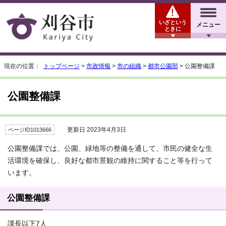
いざという
メニュー
ときに
現在の位置：
トップページ
>
市政情報
>
市の組織
>
都市公園部
> 公園整備課
公園整備課
更新日 2023年4月3日
ページID1013666
公園整備課では、公園、緑地等の整備を通して、市民の健全な生
活環境を確保し、良好な都市景観の維持に関すること等を行って
います。
公園整備課
課長以下7人