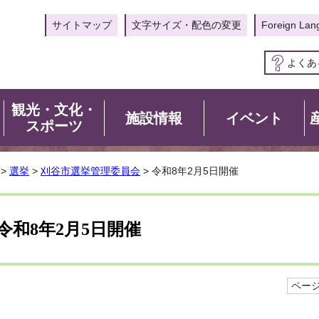
サイトマップ
文字サイズ・配色の変更
Foreign Lan
よくあ
観光・文化・
施設情報
イベント
スポーツ
>
選挙
>
刈谷市選挙管理委員会
> 令和8年2月5日開催
令和8年2月5日開催
ページI