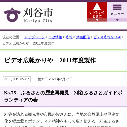
いざという
メニュー
ときに
現在の位置：
トップページ
>
市政情報
>
広報
>
動画配信
>
ビデオ広報かりや
>
ビデオ広報かりや 2011年度製作
ビデオ広報かりや 2011年度製作
更新日 2021年2月25日
ページID1005007
No.75 ふるさとの歴史再発見 刈谷ふるさとガイドボ
ランティアの会
刈谷を訪れる観光客や市民の皆さんに、当地の自然風土や歴史文
化を郷土愛とボランティア精神をもって広く伝える「刈谷ふるさ