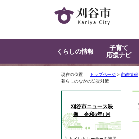
子育て
くらしの情報
応援ナビ
現在の位置：
トップページ
>
市政情報
暮らしのなかの防災対策
刈谷市ニュース映
像 令和6年1月
トイレトレーラーを被災