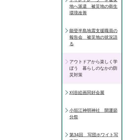
地へ派遣 被災地の衛生
環境改善
能登半島地震支援職員の
報告会 被災地の状況語
る
アウトドアから楽しく学
ぼう 暮らしのなかの防
災対策
刈谷絵画同好会展
小垣江神明神社 開運節
分祭
第34回 写団ホワイト写