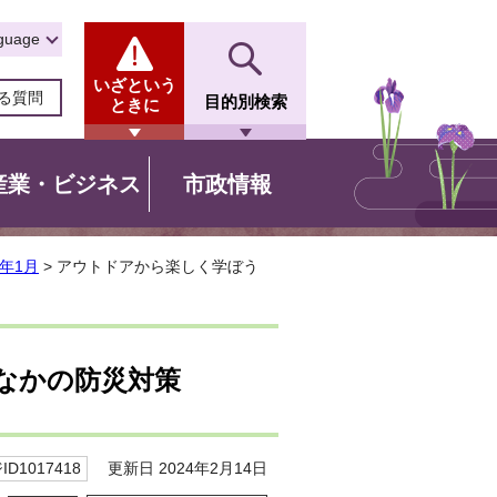
guage
いざという
る質問
目的別検索
ときに
産業・ビジネス
市政情報
年1月
> アウトドアから楽しく学ぼう
なかの防災対策
更新日 2024年2月14日
D1017418