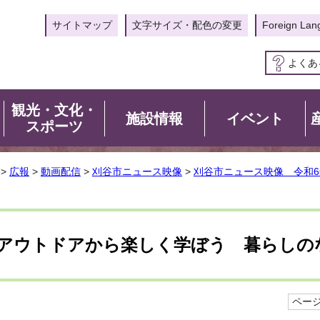
サイトマップ
文字サイズ・配色の変更
Foreign Lan
よくあ
観光・文化・
施設情報
イベント
スポーツ
>
広報
>
動画配信
>
刈谷市ニュース映像
>
刈谷市ニュース映像 令和6
アウトドアから楽しく学ぼう 暮らしの
ページI