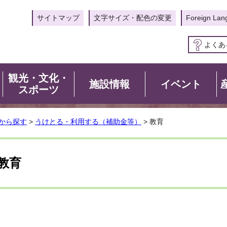
サイトマップ
文字サイズ・配色の変更
Foreign Lan
よくあ
観光・文化・
施設情報
イベント
スポーツ
から探す
>
うけとる・利用する（補助金等）
> 教育
教育