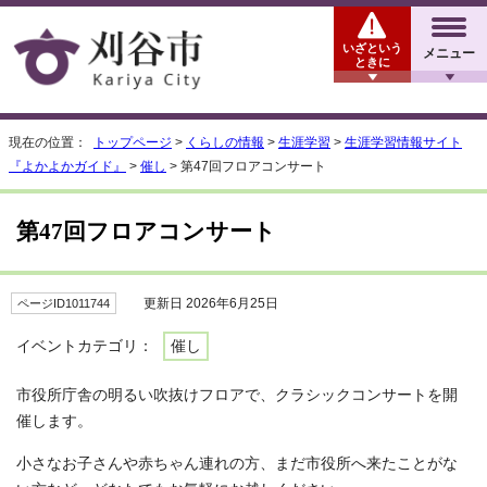
いざという
メニュー
ときに
現在の位置：
トップページ
>
くらしの情報
>
生涯学習
>
生涯学習情報サイト
『よかよかガイド』
>
催し
> 第47回フロアコンサート
第47回フロアコンサート
更新日 2026年6月25日
ページID1011744
イベントカテゴリ：
催し
市役所庁舎の明るい吹抜けフロアで、クラシックコンサートを開
催します。
小さなお子さんや赤ちゃん連れの方、まだ市役所へ来たことがな