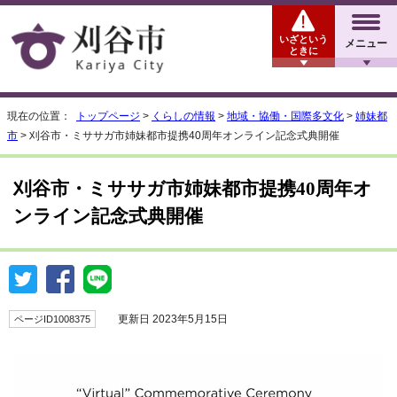
いざという
メニュー
ときに
現在の位置：
トップページ
>
くらしの情報
>
地域・協働・国際多文化
>
姉妹都
市
> 刈谷市・ミササガ市姉妹都市提携40周年オンライン記念式典開催
刈谷市・ミササガ市姉妹都市提携40周年オ
ンライン記念式典開催
更新日 2023年5月15日
ページID1008375