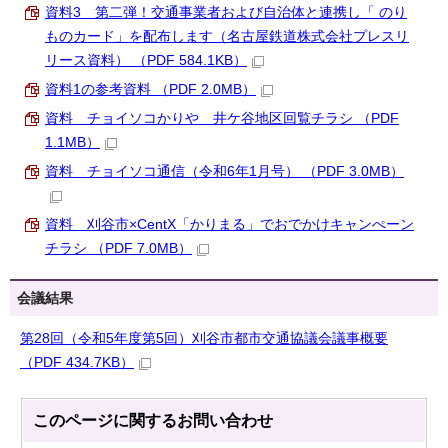
資料3 第二弾！交通事業者および自治体と連携し「 のり
ものカード」を配布します（名古屋鉄道株式会社プレスリ
リース資料） （PDF 584.1KB）
資料1の参考資料 （PDF 2.0MB）
資料 チョイソコかりや 井ケ谷地区回覧チラシ （PDF
1.1MB）
資料 チョイソコ通信（令和6年1月号） （PDF 3.0MB）
資料 刈谷市×CentX「かりまる」でおでかけキャンぺーン
チラシ （PDF 7.0MB）
会議結果
第28回（令和5年度第5回）刈谷市都市交通協議会議事概要
（PDF 434.7KB）
このページに関する
お問い合わせ