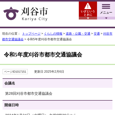
いざという
メニュー
ときに
現在の位置：
トップページ
>
くらしの情報
>
道路・公園・交通
>
交通
>
刈谷市
都市交通協議会
> 令和5年度刈谷市都市交通協議会
令和5年度刈谷市都市交通協議会
更新日 2025年2月6日
ページID1017151
会議名
第28回刈谷市都市交通協議会
開催日時