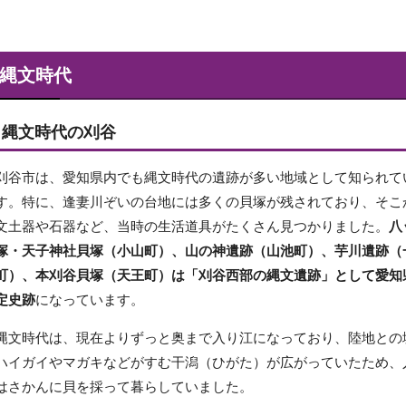
縄文時代
縄文時代の刈谷
刈谷市は、愛知県内でも縄文時代の遺跡が多い地域として知られて
す。特に、逢妻川ぞいの台地には多くの貝塚が残されており、そこ
文土器や石器など、当時の生活道具がたくさん見つかりました。
八
塚・天子神社貝塚（小山町）、山の神遺跡（山池町）、芋川遺跡（
町）、本刈谷貝塚（天王町）は「刈谷西部の縄文遺跡」として愛知
定史跡
になっています。
縄文時代は、現在よりずっと奥まで入り江になっており、陸地との
ハイガイやマガキなどがすむ干潟（ひがた）が広がっていたため、
はさかんに貝を採って暮らしていました。