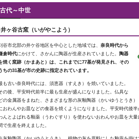
古代～中世
井ヶ谷古窯（いがやこよう）
刈谷市北部の井ケ谷地区を中心とした地域では、
奈良時代から
鎌倉時代
にかけて、さかんに陶器が生産されていました。
陶器
を焼く窯跡（かまあと）は、これまでに77基が発見され、その
うちの31基が市の史跡に指定されています。
最も古い奈良時代には、須恵器（すえき）を焼いていました。
その後、平安時代前半に最も生産が盛んになりました。仏具な
どの金属器をまねた、さまざまな形の灰釉陶器（かいゆうとうき）
におわんやお皿などの食器を焼くようになりました。平安時代後半
わんとよばれる釉薬（うわぐすり）を使わないおわんやお皿を大量
間で生産を終えました。
※灰釉陶器（かいゆうとうき）…植物の灰を原料にした釉薬を掛け