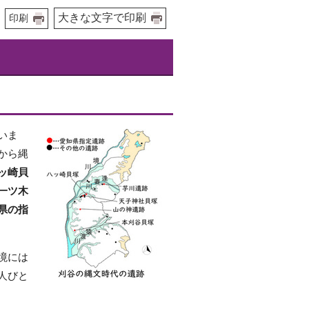
大きな文字で印刷
印刷
いま
から縄
ッ崎貝
一ツ木
県の指
境には
人びと