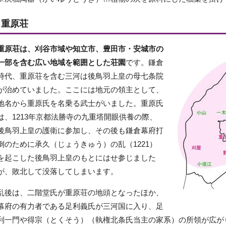
重原荘
重原荘は、刈谷市域や知立市、豊田市・安城市の
一部を含む広い地域を範囲とした荘園
です。鎌倉
時代、重原荘を含む三河は後鳥羽上皇の母七条院
が治めていました。ここには地元の領主として、
地名から重原氏を名乗る武士がいました。重原氏
は、1213年京都法勝寺の九重塔開眼供養の際、
後鳥羽上皇の護衛に参加し、その後も鎌倉幕府打
倒のために承久（じょうきゅう）の乱（1221）
を起こした後鳥羽上皇のもとにはせ参じました
が、敗北して没落してしまいます。
乱後は、二階堂氏が重原荘の地頭となったほか、
幕府の有力者である足利義氏が三河国に入り、足
利一門や得宗（とくそう）（執権北条氏当主の家系）の所領が広が