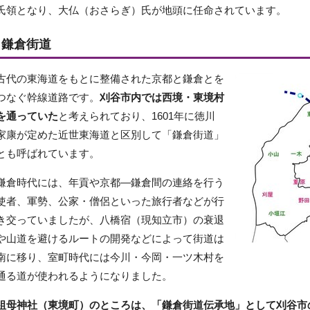
氏領となり、大仏（おさらぎ）氏が地頭に任命されています。
鎌倉街道
古代の東海道をもとに整備された京都と鎌倉とを
つなぐ幹線道路です。
刈谷市内では西境・東境村
を通っていた
と考えられており、1601年に徳川
家康が定めた近世東海道と区別して「鎌倉街道」
とも呼ばれています。
鎌倉時代には、年貢や京都―鎌倉間の連絡を行う
使者、軍勢、公家・僧侶といった旅行者などが行
き交っていましたが、八橋宿（現知立市）の衰退
や山道を避けるルートの開発などによって街道は
南に移り、室町時代には今川・今岡・一ツ木村を
通る道が使われるようになりました。
祖母神社（東境町）のところは、「鎌倉街道伝承地」として刈谷市