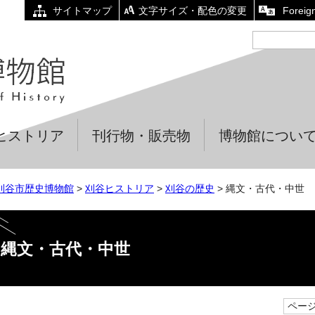
サイトマップ
文字サイズ・配色の変更
Foreig
ヒストリア
刊行物・販売物
博物館につい
刈谷市歴史博物館
>
刈谷ヒストリア
>
刈谷の歴史
> 縄文・古代・中世
縄文・古代・中世
ページI