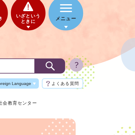
いざという
き
メニュー
ときに
oreign Language
よくある質問
 社会教育センター