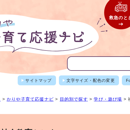
救急のと
サイトマップ
文字サイズ・配色の変更
F
ジ
>
かりや子育て応援ナビ
>
目的別で探す
>
学び・遊び場
>