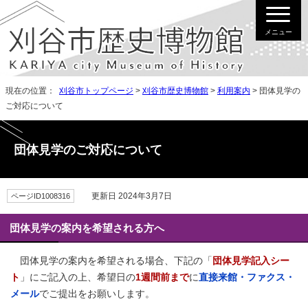
メニュー
現在の位置：
刈谷市トップページ
>
刈谷市歴史博物館
>
利用案内
> 団体見学の
ご対応について
団体見学のご対応について
更新日 2024年3月7日
ページID1008316
団体見学の案内を希望される方へ
団体見学の案内を希望される場合、下記の「
団体見学記入シー
ト
」にご記入の上、希望日の
1週間前まで
に
直接来館・ファクス・
メール
でご提出をお願いします。