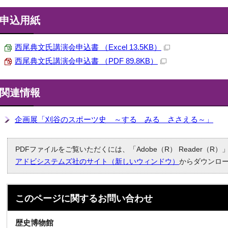
申込用紙
西尾典文氏講演会申込書 （Excel 13.5KB）
西尾典文氏講演会申込書 （PDF 89.8KB）
関連情報
企画展「刈谷のスポーツ史 ～する みる ささえる～」
PDFファイルをご覧いただくには、「Adobe（R） Reader（
アドビシステムズ社のサイト（新しいウィンドウ）
からダウンロ
このページに関する
お問い合わせ
歴史博物館