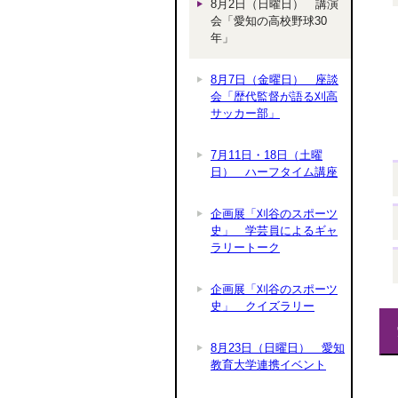
8月2日（日曜日） 講演
会「愛知の高校野球30
年」
8月7日（金曜日） 座談
会「歴代監督が語る刈高
サッカー部」
7月11日・18日（土曜
日） ハーフタイム講座
企画展「刈谷のスポーツ
史」 学芸員によるギャ
ラリートーク
企画展「刈谷のスポーツ
史」 クイズラリー
8月23日（日曜日） 愛知
教育大学連携イベント