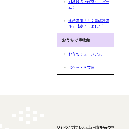
刈谷城盛上げ隊ミニゲー
ム！
連続講座「古文書解読講
座」【終了しました】
おうちで博物館
おうちミュージアム
ポケット学芸員
刈谷市歴史博物館