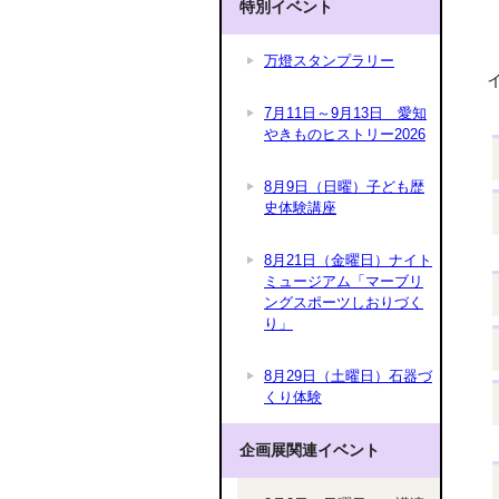
特別イベント
万燈スタンプラリー
7月11日～9月13日 愛知
やきものヒストリー2026
8月9日（日曜）子ども歴
史体験講座
8月21日（金曜日）ナイト
ミュージアム「マーブリ
ングスポーツしおりづく
り」
8月29日（土曜日）石器づ
くり体験
企画展関連イベント