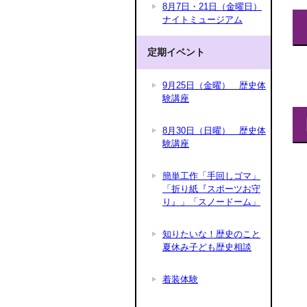
8月7日・21日（金曜日）
ナイトミュージアム
定期イベント
9月25日（金曜） 歴史体
験講座
8月30日（日曜） 歴史体
験講座
簡単工作「手回しゴマ」
「折り紙『スポーツお守
り』」「スノードーム」
知りたいな！歴史のこと
夏休み子ども歴史相談
着装体験