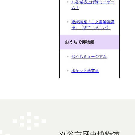
刈谷城盛上げ隊ミニゲー
ム！
連続講座「古文書解読講
座」【終了しました】
おうちで博物館
おうちミュージアム
ポケット学芸員
刈谷市歴史博物館