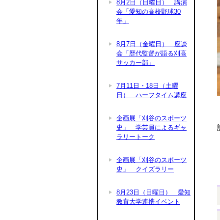
8月2日（日曜日） 講演
会「愛知の高校野球30
年」
8月7日（金曜日） 座談
会「歴代監督が語る刈高
サッカー部」
7月11日・18日（土曜
日） ハーフタイム講座
企画展「刈谷のスポーツ
史」 学芸員によるギャ
ラリートーク
企画展「刈谷のスポーツ
史」 クイズラリー
8月23日（日曜日） 愛知
教育大学連携イベント