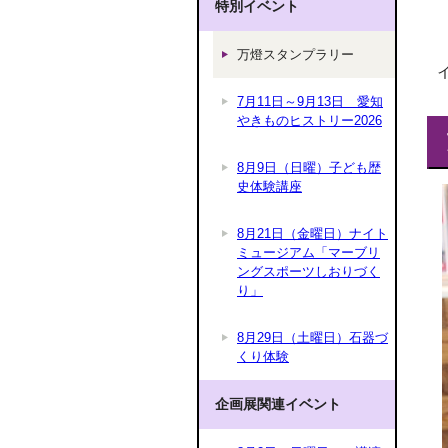
特別イベント
万燈スタンプラリー
7月11日～9月13日 愛知
やきものヒストリー2026
8月9日（日曜）子ども歴
史体験講座
8月21日（金曜日）ナイト
ミュージアム「マーブリ
ングスポーツしおりづく
り」
8月29日（土曜日）石器づ
くり体験
企画展関連イベント