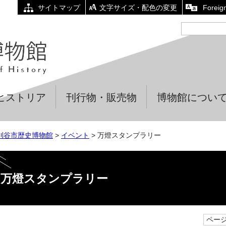
サイトマップ
文字サイズ・配色の変更
Foreig
ヒストリア
刊行物・販売物
博物館につい
刈谷市歴史博物館
>
イベント
> 万燈スタンプラリー
万燈スタンプラリー
ページI