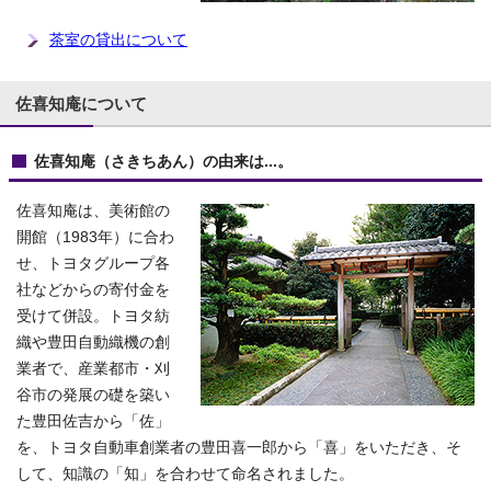
茶室の貸出について
佐喜知庵について
佐喜知庵（さきちあん）の由来は...。
佐喜知庵は、美術館の
開館（1983年）に合わ
せ、トヨタグループ各
社などからの寄付金を
受けて併設。トヨタ紡
織や豊田自動織機の創
業者で、産業都市・刈
谷市の発展の礎を築い
た豊田佐吉から「佐」
を、トヨタ自動車創業者の豊田喜一郎から「喜」をいただき、そ
して、知識の「知」を合わせて命名されました。