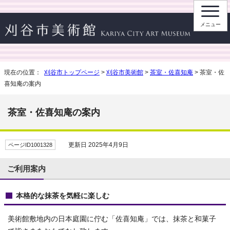
メニュー
現在の位置：
刈谷市トップページ
>
刈谷市美術館
>
茶室・佐喜知庵
> 茶室・佐
喜知庵の案内
茶室・佐喜知庵の案内
更新日 2025年4月9日
ページID1001328
ご利用案内
本格的な抹茶を気軽に楽しむ
美術館敷地内の日本庭園に佇む「佐喜知庵」では、抹茶と和菓子