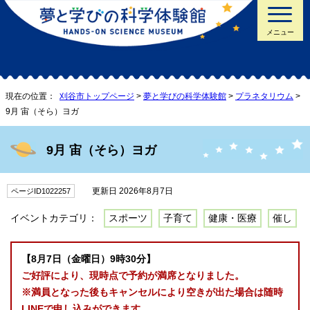
メニュー
現在の位置：
刈谷市トップページ
>
夢と学びの科学体験館
>
プラネタリウム
>
9月 宙（そら）ヨガ
9月 宙（そら）ヨガ
更新日 2026年8月7日
ページID1022257
イベントカテゴリ：
スポーツ
子育て
健康・医療
催し
【8月7日（金曜日）9時30分】
ご好評により、現時点で予約が満席となりました。
※満員となった後もキャンセルにより空きが出た場合は随時
LINEで申し込みができます。