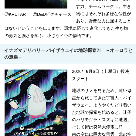
す力、チームワーク…。生き
物にはそれぞれ多様な個性が
ⒸKRUTART ⒸD&Dピクチャーズ
あり、野蛮な力に屈すること
はないということを伝えます。環境に応じて進化してきた生き物
の勇気と強さを学ぶ、小さなイヴの物語です。
イナズマデリバリー バイザウェイの地球探査?! －オーロラと
の遭遇－
2026年6月6日（土曜日）投映
スタート！
地球のサメを見るため、遠い母
星から旅してきた宇宙人・バイ
ザウェイ。ようやくたどり着い
た地球で探索を始めると、迷子
のハリモグラ・スズキに遭遇。
そして街は突然大停電に!?
南の空には巨大な雷雲、北の空