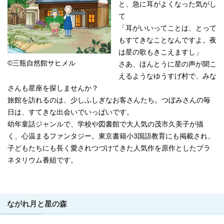
と、急に耳がよくなった気がし
て
「耳がいいってことは、とって
もすてきなことなんですよ。夜
は星の歌もきこえますし」
©︎三瓶自然館サヒメル
さあ、ほんとうに星の声が聞こ
えるようなゆうすげ村で、みな
さんも星座を探しませんか？
旅館を訪れるのは、少しふしぎなお客さんたち。つぼみさんの毎
日は、すてきな出会いでいっぱいです。
幼年童話ジャンルで、学校や図書館で大人気の茂市久美子が描
く、心温まるファンタジー。東京書籍小3国語教育にも掲載され、
子どもたちにも長く愛されつづけてきた人気作を原作としたプラ
ネタリウム番組です。
ながれ月と星の森