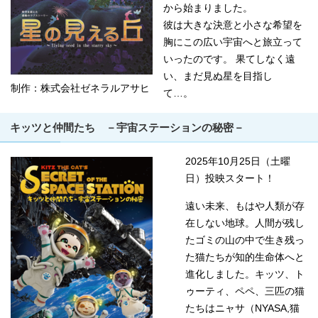
から始まりました。
彼は大きな決意と小さな希望を
胸にこの広い宇宙へと旅立って
いったのです。 果てしなく遠
い、まだ見ぬ星を目指し
制作：株式会社ゼネラルアサヒ
て…。
キッツと仲間たち －宇宙ステーションの秘密－
2025年10月25日（土曜
日）投映スタート！
遠い未来、もはや人類が存
在しない地球。人間が残し
たゴミの山の中で生き残っ
た猫たちが知的生命体へと
進化しました。キッツ、ト
ゥーティ、ペペ、三匹の猫
たちはニャサ（NYASA,猫