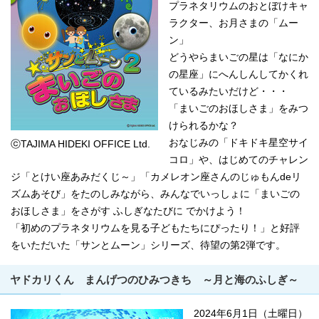
プラネタリウムのおとぼけキャ
ラクター、お月さまの「ムー
ン」
どうやらまいごの星は「なにか
の星座」にへんしんしてかくれ
ているみたいだけど・・・
「まいごのおほしさま」をみつ
けられるかな？
おなじみの「ドキドキ星空サイ
ⓒTAJIMA HIDEKI OFFICE Ltd.
コロ」や、はじめてのチャレン
ジ「とけい座あみだくじ～」「カメレオン座さんのじゅもんdeリ
ズムあそび」をたのしみながら、みんなでいっしょに「まいごの
おほしさま」をさがす ふしぎなたびに でかけよう！
「初めのプラネタリウムを見る子どもたちにぴったり！」と好評
をいただいた「サンとムーン」シリーズ、待望の第2弾です。
ヤドカリくん まんげつのひみつきち ～月と海のふしぎ～
2024年6月1日（土曜日）