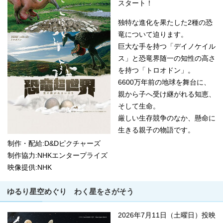
スタート！
独特な進化を果たした2種の恐
竜について迫ります。
巨大な手を持つ「デイノケイル
ス」と恐竜界随一の知性の高さ
を持つ「トロオドン」。
6600万年前の地球を舞台に、
親から子へ受け継がれる知恵、
そして生命。
厳しい生存競争のなか、懸命に
生きる親子の物語です。
制作・配給:D&Dピクチャーズ
制作協力:NHKエンタープライズ
映像提供:NHK
ゆるり星空めぐり わく星をさがそう
2026年7月11日（土曜日）投映