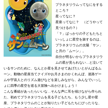
プラネタリウムってなにをする
ところ？
星ってなに？
星座ってなに？ （どうやって
見つけるの？）
「？」ばっかりの子どもたちと
いっしょに星空を旅するのは、
プラネタリウムの太陽「サン」
と月の「ムーン」。
自分が明るいからプラネタリウ
ムの星が見られない…と泣いて
いるサンのために、なんとか星を見させてあげたいとがんばるム
ーン。動物の星座当てクイズやお月さまのかくれんぼ、迷路ゲー
ムや宇宙人とのリズム遊びなどを楽しみながら、みんなでいっし
ょに四季の星空を巡る大冒険へ出かけましょう！
こんな番組があったらいいな…そんな声に耳を傾けながら作られ
た、初めてプラネタリウムを見る子どもたち、もう少し星や星
座、プラネタリウムのことが知りたい子どもたちにぴったりな、