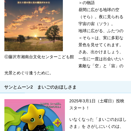
＞の物語
昼間に広がる地球の空
（そら）。夜に見られる
宇宙の宙（ソラ）。
地球に広がる、ふたつの
＜そら＞は、実に多彩な
景色を見せてくれます。
さあ、出かけましょう、
ⓒ藤沢市湘南台文化センターこども館
一生に一度は出会いたい
素敵な「空」と「宙」の
光景とめぐり逢うために。
サンとムーン2 まいごのおほしさま
2025年3月1日（土曜日）投映
スタート！
いなくなった「まいごのおほし
さま」を さがしにいくのは、