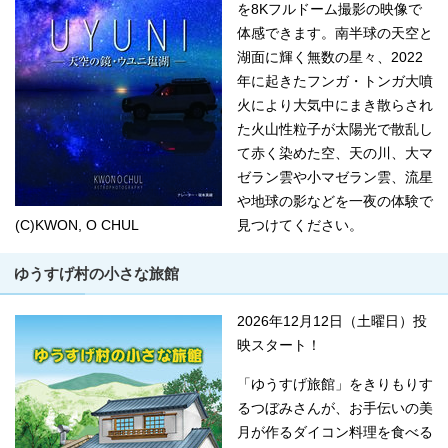
を8Kフルドーム撮影の映像で
体感できます。南半球の天空と
湖面に輝く無数の星々、2022
年に起きたフンガ・トンガ大噴
火により大気中にまき散らされ
た火山性粒子が太陽光で散乱し
て赤く染めた空、天の川、大マ
ゼラン雲や小マゼラン雲、流星
や地球の影などを一夜の体験で
(C)KWON, O CHUL
見つけてください。
ゆうすげ村の小さな旅館
2026年12月12日（土曜日）投
映スタート！
「ゆうすげ旅館」をきりもりす
るつぼみさんが、お手伝いの美
月が作るダイコン料理を食べる