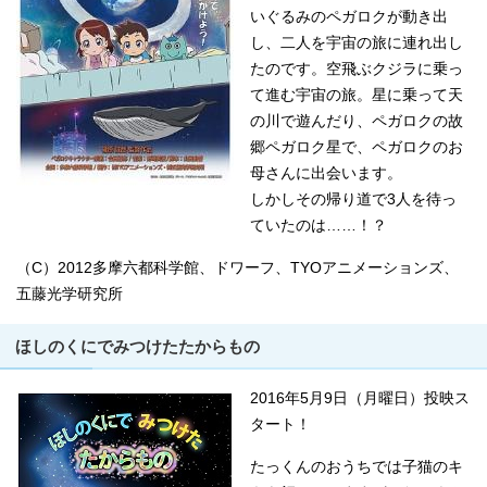
いぐるみのペガロクが動き出
し、二人を宇宙の旅に連れ出し
たのです。空飛ぶクジラに乗っ
て進む宇宙の旅。星に乗って天
の川で遊んだり、ペガロクの故
郷ペガロク星で、ペガロクのお
母さんに出会います。
しかしその帰り道で3人を待っ
ていたのは……！？
（C）2012多摩六都科学館、ドワーフ、TYOアニメーションズ、
五藤光学研究所
ほしのくにでみつけたたからもの
2016年5月9日（月曜日）投映ス
タート！
たっくんのおうちでは子猫のキ