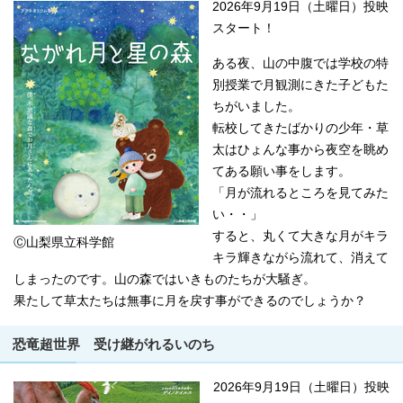
2026年9月19日（土曜日）投映
スタート！
ある夜、山の中腹では学校の特
別授業で月観測にきた子どもた
ちがいました。
転校してきたばかりの少年・草
太はひょんな事から夜空を眺め
てある願い事をします。
「月が流れるところを見てみた
い・・」
すると、丸くて大きな月がキラ
Ⓒ山梨県立科学館
キラ輝きながら流れて、消えて
しまったのです。山の森ではいきものたちが大騒ぎ。
果たして草太たちは無事に月を戻す事ができるのでしょうか？
恐竜超世界 受け継がれるいのち
2026年9月19日（土曜日）投映