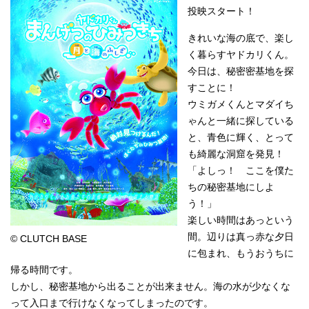
投映スタート！
きれいな海の底で、楽し
く暮らすヤドカリくん。
今日は、秘密密基地を探
すことに！
ウミガメくんとマダイち
ゃんと一緒に探している
と、青色に輝く、とって
も綺麗な洞窟を発見！
「よしっ！ ここを僕た
ちの秘密基地にしよ
う！」
楽しい時間はあっという
間。辺りは真っ赤な夕日
© CLUTCH BASE
に包まれ、もうおうちに
帰る時間です。
しかし、秘密基地から出ることが出来ません。海の水が少なくな
って入口まで行けなくなってしまったのです。