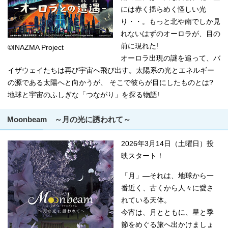
には赤く揺らめく怪しい光
り・・。もっと北や南でしか見
れないはずのオーロラが、目の
前に現れた!
©INAZMA Project
オーロラ出現の謎を追って、バ
イザウェイたちは再び宇宙へ飛び出す。太陽系の光とエネルギー
の源である太陽へと向かうが、 そこで彼らが目にしたものとは?
地球と宇宙のふしぎな「つながり」を探る物語!
Moonbeam ～月の光に誘われて～
2026年3月14日（土曜日）投
映スタート！
「月」―それは、地球から一
番近く、古くから人々に愛さ
れている天体。
今宵は、月とともに、星と季
節をめぐる旅へ出かけましょ