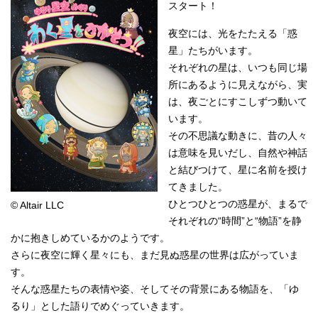
スタート！
夜空には、光をたたえる「惑
星」たちがいます。
それぞれの星は、いつも同じ場
所にあるように見えながら、実
は、夜ごとにすこしずつ動いて
います。
その不思議な動きに、昔の人々
は意味を見いだし、自然や神話
と結びつけて、星に名前を授け
てきました。
ひとつひとつの惑星が、まるで
© Altair LLC
それぞれの“時間”と“物語”を静
かに抱きしめているかのようです。
さらに夜空に輝く星々にも、まだ見ぬ惑星の世界は広がっていま
す。
そんな惑星たちの表情や姿、そしてその背景にある物語を、「ゆ
るり」とした語りでめぐっていきます。