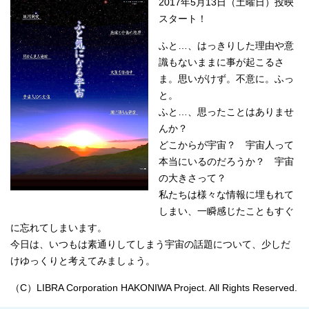
2017年5月13日（土曜日）投映
スタート！
ふと…、はっきりした理由や意
識もないままに事が起こるさ
ま。思いがけず。不意に。ふっ
と。
ふと…、思ったことはありませ
んか？
どこからが宇宙？ 宇宙人って
本当にいるのだろうか？ 宇宙
の大きさって？
私たちは様々な情報に埋もれて
しまい、一瞬感じたこともすぐ
に忘れてしまいます。
今日は、いつもは素通りしてしまう宇宙の話題について、少しだ
けゆっくりと考えてみましょう。
（C）LIBRA Corporation HAKONIWA Project. All Rights Reserved.