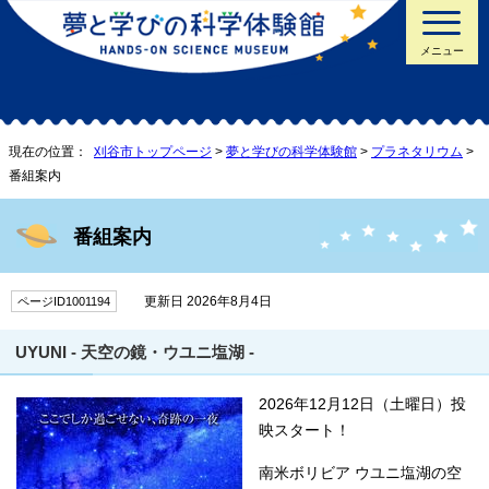
メニュー
現在の位置：
刈谷市トップページ
>
夢と学びの科学体験館
>
プラネタリウム
>
番組案内
番組案内
更新日 2026年8月4日
ページID1001194
UYUNI - 天空の鏡・ウユニ塩湖 -
2026年12月12日（土曜日）投
映スタート！
南米ボリビア ウユニ塩湖の空