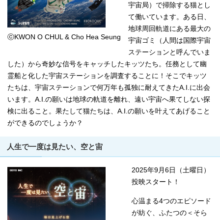
宇宙局）で掃除する猫とし
て働いています。ある日、
地球周回軌道にある最大の
ⓒKWON O CHUL & Cho Hea Seung
宇宙ゴミ（人間は国際宇宙
ステーションと呼んでいま
した）から奇妙な信号をキャッチしたキッツたち。任務として幽
霊船と化した宇宙ステーションを調査することに！そこでキッツ
たちは、宇宙ステーションで何万年も孤独に耐えてきたA.I.に出会
います。A.I.の願いは地球の軌道を離れ、遠い宇宙へ果てしない探
検に出ること。果たして猫たちは、A.I.の願いを叶えてあげること
ができるのでしょうか？
人生で一度は見たい、空と宙
2025年9月6日（土曜日）
投映スタート！
心温まる4つのエピソード
が紡ぐ、ふたつの＜そら