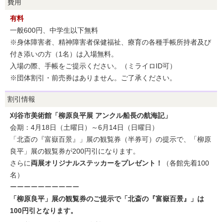
費用
有料
一般600円、中学生以下無料
※身体障害者、精神障害者保健福祉、療育の各種手帳所持者及び
付き添いの方（1名）は入場無料。
入場の際、手帳をご提示ください。（ミライロID可）
※団体割引・前売券はありません。ご了承ください。
割引情報
刈谷市美術館「柳原良平展 アンクル船長の航海記」
会期：4月18日（土曜日）～6月14日（日曜日）
「北斎の『富嶽百景』」展の観覧券（半券可）の提示で、「柳原
良平」展の観覧券が200円引になります。
さらに
両展オリジナルステッカーをプレゼント！
（各館先着100
名）
ーーーーーーーーーー
「柳原良平」展の観覧券のご提示で「北斎の『富嶽百景』」は
100円引となります。