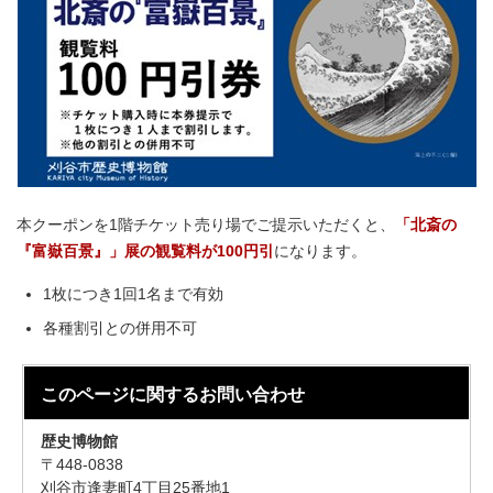
本クーポンを1階チケット売り場でご提示いただくと、
「北斎の
『富嶽百景』」展の観覧料が100円引
になります。
1枚につき1回1名まで有効
各種割引との併用不可
このページに関する
お問い合わせ
歴史博物館
〒448-0838
刈谷市逢妻町4丁目25番地1