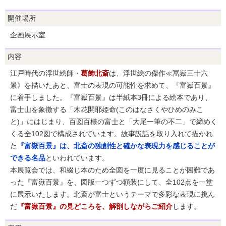
開催場所
企画展示室
内容
江戸時代の浮世絵師・
葛飾北斎
は、浮世絵の傑作≪冨嶽三十六
景》を描いたあと、富士の表現の可能性を求めて、『富嶽百景』
に着手しました。『富嶽百景』は半紙本3冊による絵本であり、
富士山を象徴する「木花開耶姫命(このはなさくやひめのみこ
と)」にはじまり、百図百様の富士と「大尾一筆の不二」で締めく
くる全102図で構成されています。故事説話を取り入れて描かれ
た
『富嶽百景』は、北斎の独創性と確かな表現力を感じることが
できる名品
といわれています。
本展覧会では、和綴じ本のため全図を一度に見ることが困難であ
った『富嶽百景』を、図版一つずつ額装にして、全102点を一堂
に展示いたします。北斎が富士というテーマで多彩な表現に挑ん
だ
『富嶽百景』の見どころを、解剖しながらご紹介
します。