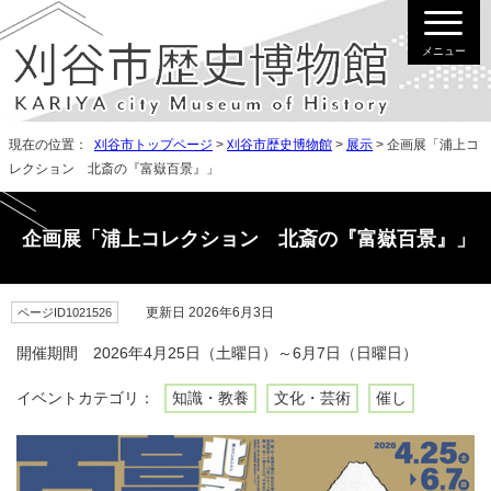
メニュー
現在の位置：
刈谷市トップページ
>
刈谷市歴史博物館
>
展示
> 企画展「浦上コ
レクション 北斎の『富嶽百景』」
企画展「浦上コレクション 北斎の『富嶽百景』」
更新日 2026年6月3日
ページID1021526
開催期間 2026年4月25日（土曜日）～6月7日（日曜日）
イベントカテゴリ：
知識・教養
文化・芸術
催し