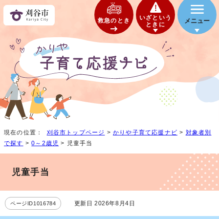
いざという
救急のとき
メニュー
ときに
現在の位置：
刈谷市トップページ
>
かりや子育て応援ナビ
>
対象者別
で探す
>
0～2歳児
> 児童手当
児童手当
更新日 2026年8月4日
ページID1016784