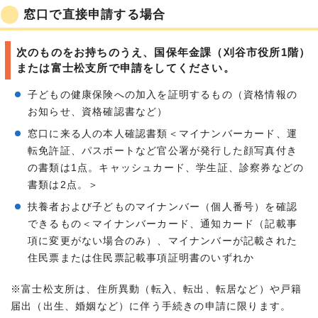
窓口で直接申請する場合
次のものをお持ちのうえ、国保年金課（刈谷市役所1階）
または富士松支所で申請をしてください。
子どもの健康保険への加入を証明するもの（資格情報の
お知らせ、資格確認書など）
窓口に来る人の本人確認書類＜マイナンバーカード、運
転免許証、パスポートなど官公署が発行した顔写真付き
の書類は1点。キャッシュカード、学生証、診察券などの
書類は2点。＞
扶養者および子どものマイナンバー（個人番号）を確認
できるもの＜マイナンバーカード、通知カード（記載事
項に変更がない場合のみ）、マイナンバーが記載された
住民票または住民票記載事項証明書のいずれか
※富士松支所は、住所異動（転入、転出、転居など）や戸籍
届出（出生、婚姻など）に伴う手続きの申請に限ります。