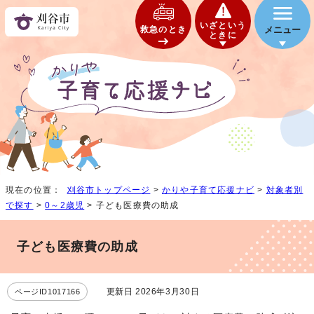
いざという
救急のとき
メニュー
ときに
現在の位置：
刈谷市トップページ
>
かりや子育て応援ナビ
>
対象者別
で探す
>
0～2歳児
> 子ども医療費の助成
子ども医療費の助成
更新日 2026年3月30日
ページID1017166