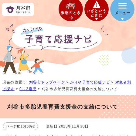
いざという
救急のとき
メニュー
ときに
現在の位置：
刈谷市トップページ
>
かりや子育て応援ナビ
>
対象者別
で探す
>
0～2歳児
> 刈谷市多胎児養育費支援金の支給について
刈谷市多胎児養育費支援金の支給について
更新日 2023年11月30日
ページID1016892