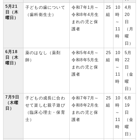
5月21
子どもの歯について
令和7年1月～
25
10
4月
日（木
（歯科衛生士）
令和8年4月生
組
時
20
曜日）
まれの児と保
～
日
護者
11
（月
時
曜
日）
6月18
薬のはなし（薬剤
令和5年4月～
25
10
5月
日（木
師）
令和8年5月生
組
時
22
曜日）
まれの児と保
～
日
護者
11
（金
時
曜
日）
7月9日
子どもの成長に合わ
令和7年7月～
25
10
6月
（木曜
せて楽しむ親子遊び
令和8年2月生
組
時
19
日）
（臨床心理士・保育
まれの児と保
～
日
士）
護者
11
（金
時
曜
日）