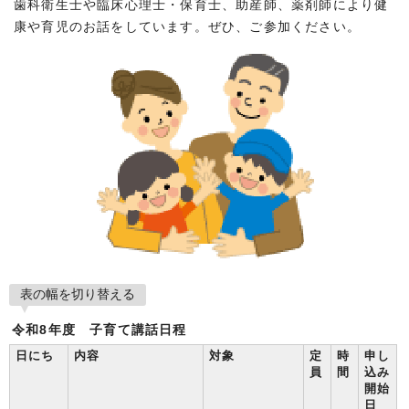
歯科衛生士や臨床心理士・保育士、助産師、薬剤師により健
康や育児のお話をしています。ぜひ、ご参加ください。
表の幅を切り替える
令和8年度 子育て講話日程
日にち
内容
対象
定
時
申し
員
間
込み
開始
日