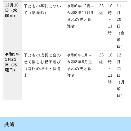
12月16
子どもの卒乳につい
令和6年12月～
25
10
11
日（水
て（助産師）
令和8年11月生
組
時
月
曜日）
まれの児と保
～
20
護者
11
日
時
（金
曜
日）
令和9年
子どもの成長に合わ
令和8年1月～
25
10
12
1月21
せて楽しむ親子遊び
令和8年8月生
組
時
月
日（木
（臨床心理士・保育
まれの児と保
～
21
曜日）
士）
護者
11
日
時
（月
曜
日）
共通