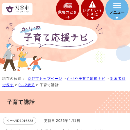
いざという
救急のとき
メニュー
ときに
現在の位置：
刈谷市トップページ
>
かりや子育て応援ナビ
>
対象者別
で探す
>
0～2歳児
> 子育て講話
子育て講話
更新日 2026年4月1日
ページID1016828