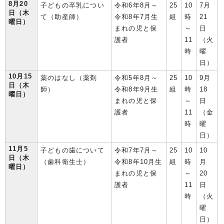
8月20
子どもの卒乳につい
令和6年8月～
25
10
7月
日（木
て（助産師）
令和8年7月生
組
時
21
曜日）
まれの児と保
～
日
護者
11
（火
時
曜
日）
10月15
薬のはなし（薬剤
令和5年8月～
25
10
9月
日（木
師）
令和8年9月生
組
時
18
曜日）
まれの児と保
～
日
護者
11
（金
時
曜
日）
11月5
子どもの歯について
令和7年7月～
25
10
10
日（木
（歯科衛生士）
令和8年10月生
組
時
月
曜日）
まれの児と保
～
20
護者
11
日
時
（火
曜
日）